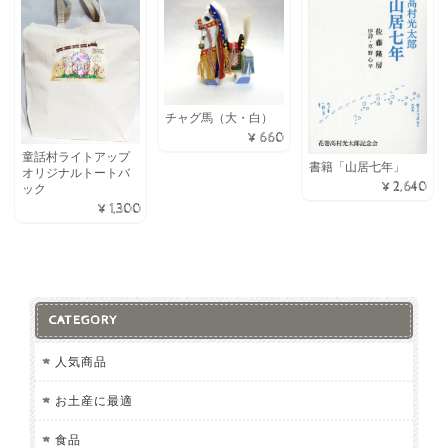
チャグ馬（大・白）
¥660
童話村ライトアップ
書籍「山居七年」
オリジナルトートバ
¥2,640
ック
¥1,300
CATEGORY
人気商品
お土産に最適
食品