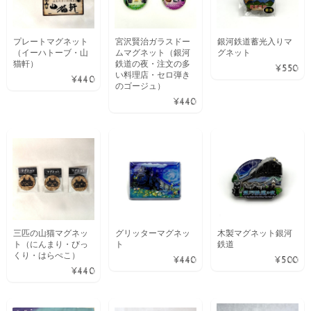
プレートマグネット
宮沢賢治ガラスドー
銀河鉄道蓄光入りマ
（イーハトーブ・山
ムマグネット（銀河
グネット
猫軒）
鉄道の夜・注文の多
¥550
い料理店・セロ弾き
¥440
のゴージュ）
¥440
三匹の山猫マグネッ
グリッターマグネッ
木製マグネット銀河
ト（にんまり・びっ
ト
鉄道
くり・はらぺこ）
¥440
¥500
¥440