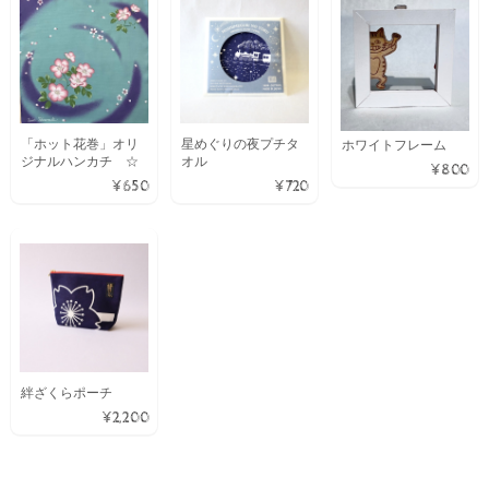
「ホット花巻」オリ
星めぐりの夜プチタ
ホワイトフレーム
ジナルハンカチ ☆
オル
¥800
¥650
¥720
絆ざくらポーチ
¥2,200