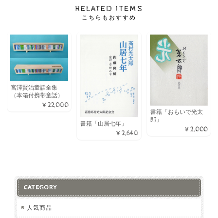
RELATED ITEMS
こちらもおすすめ
宮澤賢治童話全集
（本箱付携帯童話）
¥22,000
書籍「おもいで光太
郎」
書籍「山居七年」
¥2,000
¥2,640
CATEGORY
人気商品