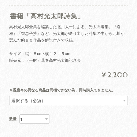
書籍「高村光太郎詩集」
高村光太郎全集を編纂した北川太一による、光太郎選集。『道
程』『智恵子抄』など、光太郎が送り出した詩集の中から北川が
選んだ約９０作品を解説付きで収録。
サイズ：縦１８cm×横１２．５cm
販売元：（一財）花巻高村光太郎記念会
¥2,200
※温度帯の異なる商品は同梱できない為、同時購入できません。
数量