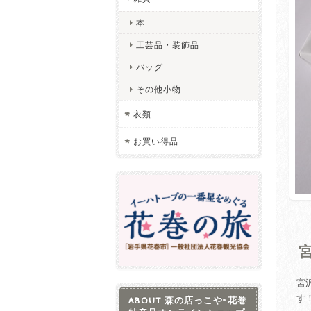
本
工芸品・装飾品
バッグ
その他小物
衣類
お買い得品
宮
す
ABOUT 森の店っこや~花巻