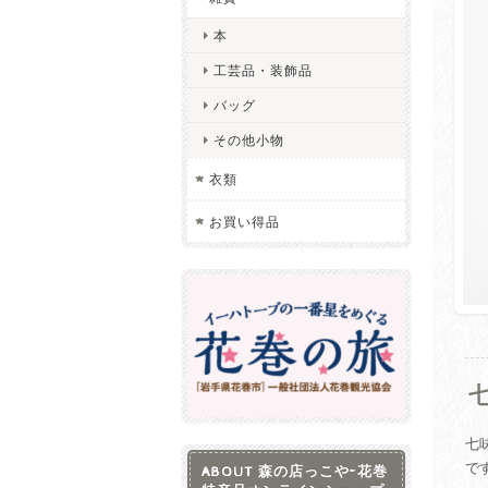
本
工芸品・装飾品
バッグ
その他小物
衣類
お買い得品
七
で
ABOUT 森の店っこや~花巻