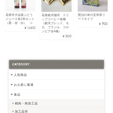
花巻市大迫産ぶどう
賢治の米の玄米茶リ
花巻銀河珈琲 ドリ
ジュース各2本セット
ーフタイプ
ップコーヒー各種
（黒・赤・白） ☆
（銀河ブレンド、モ
¥700
カ、ブラジル、コロ
¥1,600
ンビア全4種）
¥200
CATEGORY
人気商品
お土産に最適
食品
精肉・肉加工品
加工品等