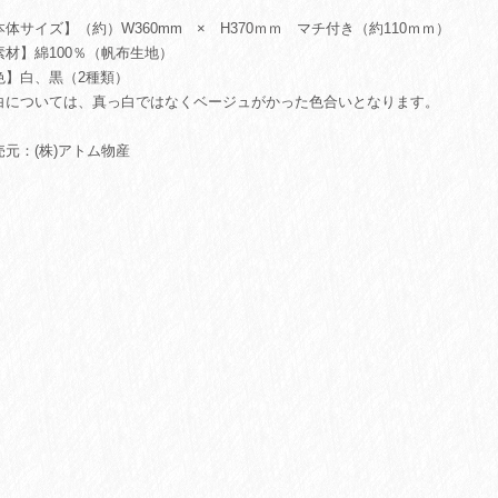
本体サイズ】（約）W360mm × H370ｍｍ マチ付き（約110ｍｍ）
素材】綿100％（帆布生地）
色】白、黒（2種類）
白については、真っ白ではなくベージュがかった色合いとなります。
売元：(株)アトム物産