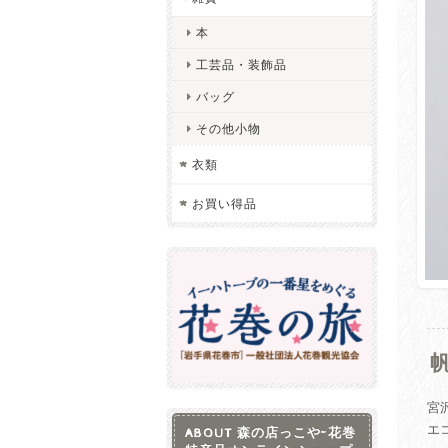
本
工芸品・装飾品
バッグ
その他小物
衣類
お買い得品
宮
エ
ABOUT 森の店っこや~花巻