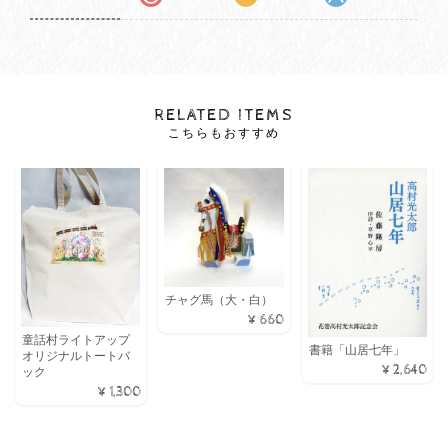
RELATED ITEMS
こちらもおすすめ
チャグ馬（大・白）
¥660
童話村ライトアップ
書籍「山居七年」
オリジナルトートバ
¥2,640
ック
¥1,300