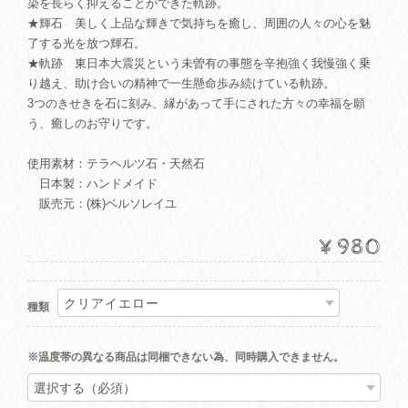
染を長らく抑えることができた軌跡。
★輝石 美しく上品な輝きで気持ちを癒し、周囲の人々の心を魅
了する光を放つ輝石。
★軌跡 東日本大震災という未曽有の事態を辛抱強く我慢強く乗
り越え、助け合いの精神で一生懸命歩み続けている軌跡。
3つのきせきを石に刻み、縁があって手にされた方々の幸福を願
う、癒しのお守りです。
使用素材：テラヘルツ石・天然石
日本製：ハンドメイド
販売元：(株)ベルソレイユ
¥980
種類
※温度帯の異なる商品は同梱できない為、同時購入できません。