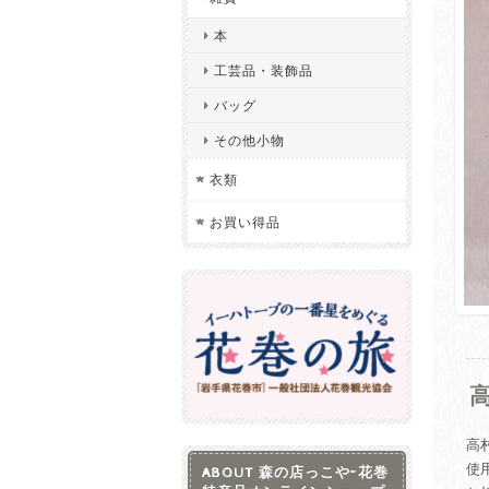
本
工芸品・装飾品
バッグ
その他小物
衣類
お買い得品
高
使
ABOUT 森の店っこや~花巻