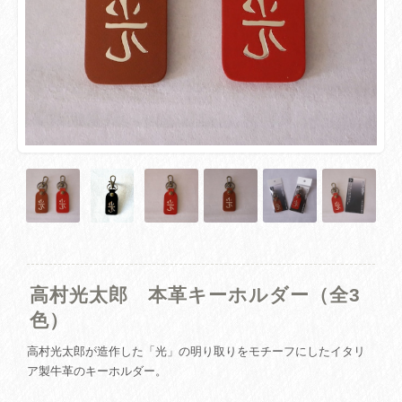
高村光太郎 本革キーホルダー（全3
色）
高村光太郎が造作した「光」の明り取りをモチーフにしたイタリ
ア製牛革のキーホルダー。