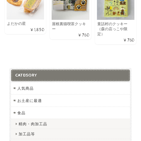
よだかの星
屋根裏猫喫茶クッキ
童話村のクッキー
ー
（森の店っこや限
¥1,850
定）
¥760
¥760
CATEGORY
人気商品
お土産に最適
食品
精肉・肉加工品
加工品等