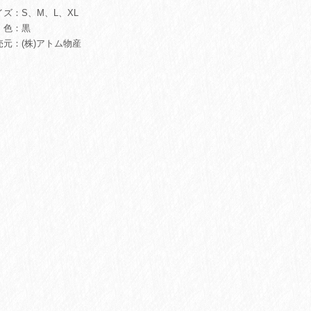
イズ：S、M、L、XL
色：黒
売元：(株)アトム物産