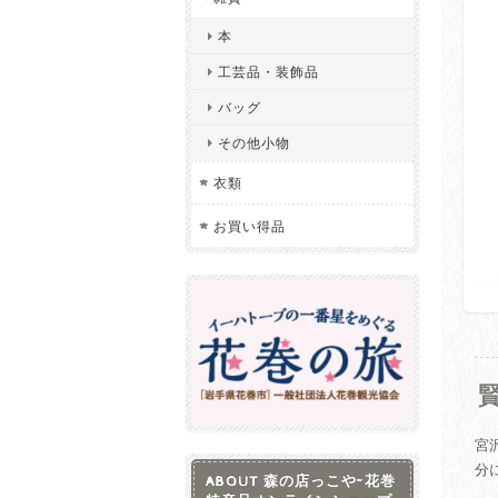
本
工芸品・装飾品
バッグ
その他小物
衣類
お買い得品
宮
分
ABOUT 森の店っこや~花巻