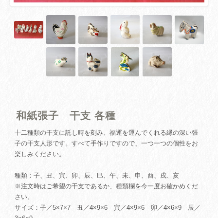
和紙張子 干支 各種
十二種類の干支に託し時を刻み、福運を運んでくれる縁の深い張
子の干支人形です。すべて手作りですので、一つ一つの個性をお
楽しみください。
種類：子、丑、寅、卯、辰、巳、午、未、申、酉、戌、亥
※注文時はご希望の干支であるか、種類欄を今一度お確かめくだ
さい。
サイズ：子／5×7×7 丑／4×9×6 寅／4×9×6 卯／4×6×9 辰／