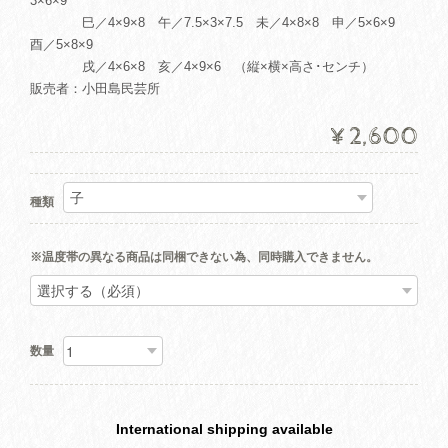
3×6×9
巳／4×9×8 午／7.5×3×7.5 未／4×8×8 申／5×6×9
酉／5×8×9
戌／4×6×8 亥／4×9×6 （縦×横×高さ･センチ）
販売者：小田島民芸所
¥2,600
種類
※温度帯の異なる商品は同梱できない為、同時購入できません。
数量
International shipping available