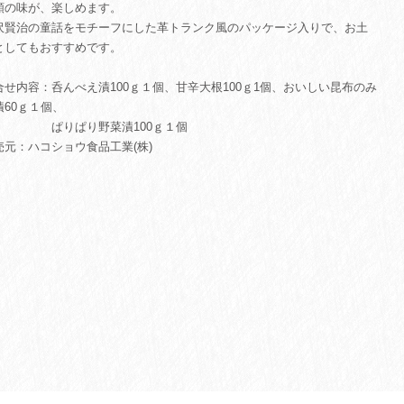
類の味が、楽しめます。
沢賢治の童話をモチーフにした革トランク風のパッケージ入りで、お土
としてもおすすめです。
合せ内容：呑んべえ漬100ｇ１個、甘辛大根100ｇ1個、おいしい昆布のみ
漬60ｇ１個、
りぱり野菜漬100ｇ１個
売元：ハコショウ食品工業(株)