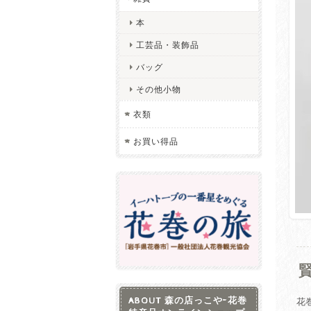
本
工芸品・装飾品
バッグ
その他小物
衣類
お買い得品
ABOUT 森の店っこや~花巻
花