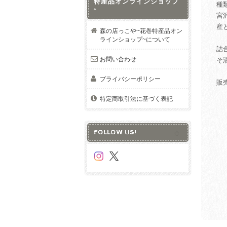
特産品オンラインショップ
種
~
宮
産
森の店っこや~花巻特産品オン
ラインショップ~について
詰
お問い合わせ
そ
ぱ
プライバシーポリシー
販
特定商取引法に基づく表記
FOLLOW US!