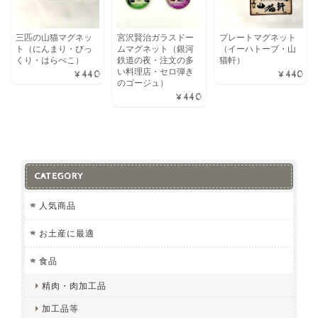
三匹の山猫マグネッ
宮沢賢治ガラスドー
プレートマグネット
ト（にんまり・びっ
ムマグネット（銀河
（イーハトーブ・山
くり・はらぺこ）
鉄道の夜・注文の多
猫軒）
い料理店・セロ弾き
¥440
¥440
のゴージュ）
¥440
CATEGORY
人気商品
お土産に最適
食品
精肉・肉加工品
加工品等