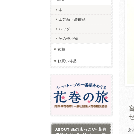
本
工芸品・装飾品
バッグ
その他小物
衣類
お買い得品
ABOUT 森の店っこや~花巻
宮