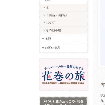
本
工芸品・装飾品
バッグ
その他小物
衣類
お買い得品
早
力
ABOUT 森の店っこや~花巻