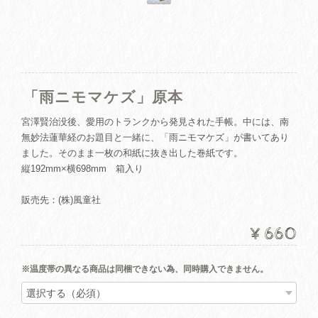
「雨ニモマケズ」原本
宮澤賢治没後、愛用のトランクから発見された手帳。中には、南
無妙法蓮華経のお題目と一緒に、「雨ニモマケズ」が書いてあり
ました。そのまま一枚の和紙に抜き出した巻紙です。
縦192mm×横698mm 箱入り
販売先：(株)風童社
¥660
※温度帯の異なる商品は同梱できない為、同時購入できません。