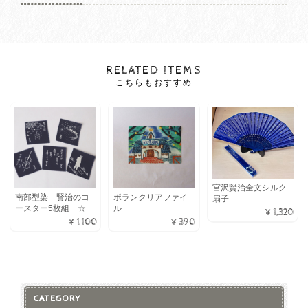
RELATED ITEMS
こちらもおすすめ
宮沢賢治全文シルク
南部型染 賢治のコ
ポランクリアファイ
扇子
ースター5枚組 ☆
ル
¥1,320
¥1,100
¥390
CATEGORY