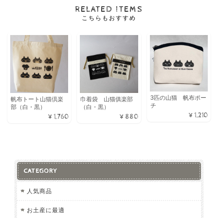
RELATED ITEMS
こちらもおすすめ
3匹の山猫 帆布ポー
帆布トート山猫倶楽
巾着袋 山猫俱楽部
チ
部（白・黒）
（白・黒）
¥1,210
¥1,760
¥880
CATEGORY
人気商品
お土産に最適