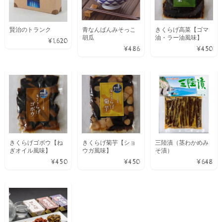
賢治のトランク
青なんばんみそっこ
きくらげ高菜【ゴマ
胡瓜
油・ラー油風味】
¥1,620
¥486
¥450
きくらげゴボウ【ね
きくらげ菊芋【ショ
三陸漬（茎わかめみ
ぎオイル風味】
ウガ風味】
そ漬）
¥450
¥450
¥648