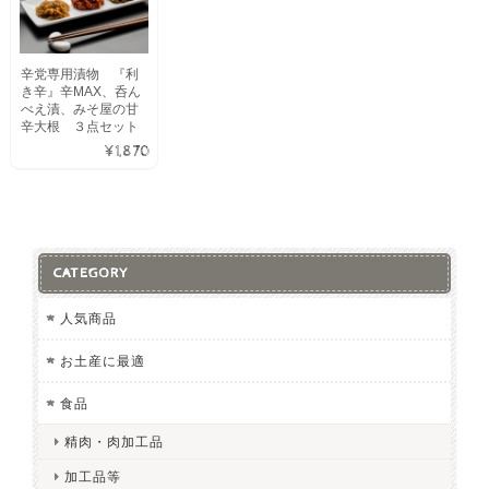
辛党専用漬物 『利
き辛』辛MAX、呑ん
べえ漬、みそ屋の甘
辛大根 ３点セット
¥1,870
CATEGORY
人気商品
お土産に最適
食品
精肉・肉加工品
加工品等